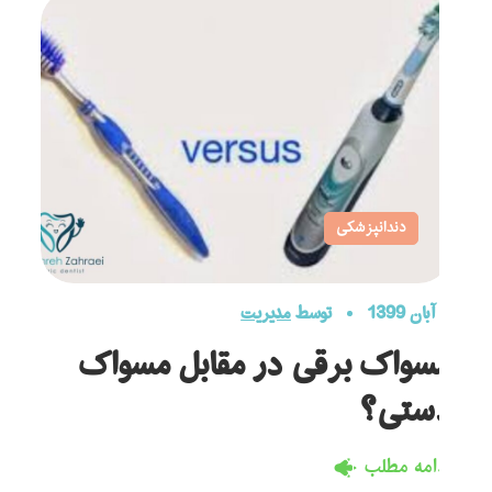
دندانپزشکی
2 آبان 1399
توسط
مدیریت
2 آبان 9
مسواک برقی در مقابل مسواک
ف
دستی؟
ا
ادامه مطلب